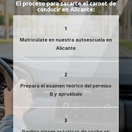
El proceso para sacarte el carnet de
conducir en Alicante:
1
Matricúlate en nuestra autoescuela en
Alicante
2
Prepara el examen teórico del permiso
B y apruébalo
3
Realiza clases prácticas de coche en